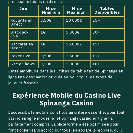
principales tables en direct :
Jeu
Mise
Mise
Tables
Minimum
Maximum
Disponibles
Roulette en
0,50€
10 000€
25+
Direct
Blackjack
1€
5 000€
30+
Live
Baccarat en
1€
15 000€
15+
Direct
Poker Live
0,50€
2 500€
12+
Game Shows
0,20€
1 000€
10+
Cette amplitude dans les limites de table fait de Spinanga en
ligne une destination privilégiée pour tous les types de
joueurs français.
Expérience Mobile du Casino Live
Spinanga Casino
L’accessibilité mobile constitue un critère essentiel pour tout
casino en ligne moderne, et Spinanga casino en ligne l’a
parfaitement compris. La plateforme a été optimisée pour
fonctionner sans accroc sur tous les appareils mobiles, qu’il