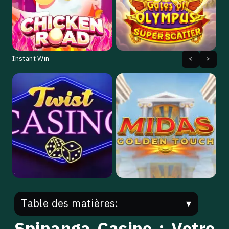
Instant Win
<
>
Play now
Play now
Table des matières:
Play now
Play now