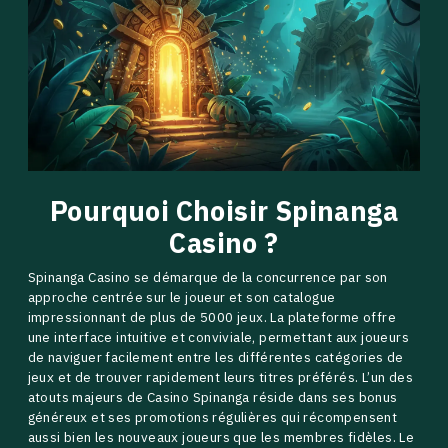
Pourquoi Choisir Spinanga
Casino ?
Spinanga Casino se démarque de la concurrence par son
approche centrée sur le joueur et son catalogue
impressionnant de plus de 5000 jeux. La plateforme offre
une interface intuitive et conviviale, permettant aux joueurs
de naviguer facilement entre les différentes catégories de
jeux et de trouver rapidement leurs titres préférés. L’un des
atouts majeurs de Casino Spinanga réside dans ses bonus
généreux et ses promotions régulières qui récompensent
aussi bien les nouveaux joueurs que les membres fidèles. Le