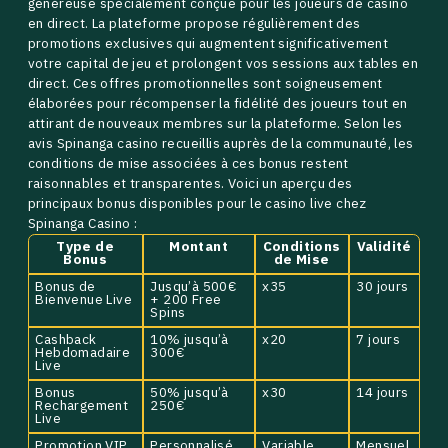
généreuse spécialement conçue pour les joueurs de casino
en direct. La plateforme propose régulièrement des
promotions exclusives qui augmentent significativement
votre capital de jeu et prolongent vos sessions aux tables en
direct. Ces offres promotionnelles sont soigneusement
élaborées pour récompenser la fidélité des joueurs tout en
attirant de nouveaux membres sur la plateforme. Selon les
avis Spinanga casino recueillis auprès de la communauté, les
conditions de mise associées à ces bonus restent
raisonnables et transparentes. Voici un aperçu des
principaux bonus disponibles pour le casino live chez
Spinanga Casino :
Type de
Montant
Conditions
Validité
Bonus
de Mise
Bonus de
Jusqu’à 500€
x35
30 jours
Bienvenue Live
+ 200 Free
Spins
Cashback
10% jusqu’à
x20
7 jours
Hebdomadaire
300€
Live
Bonus
50% jusqu’à
x30
14 jours
Rechargement
250€
Live
Promotion VIP
Personnalisé
Variable
Mensuel