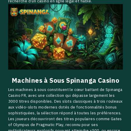
recherche d’un casino en ligne légal et fiable.
Machines à Sous Spinanga Casino
Les machines à sous constituent le cœur battant de Spinanga
Casino FR, avec une collection qui dépasse largement les
3000 titres disponibles. Des slots classiques à trois rouleaux
aux vidéo-slots modernes dotés de fonctionnalités bonus
sophistiquées, la sélection répond à toutes les préférences.
Les joueurs découvriront des titres populaires comme Gates
of Olympus de Pragmatic Play, reconnu pour ses
multiplicateurs explosifs pouvant atteindre x500, ou encore