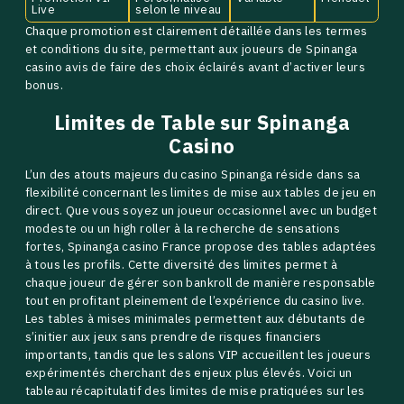
Live
selon le niveau
Chaque promotion est clairement détaillée dans les termes
et conditions du site, permettant aux joueurs de Spinanga
casino avis de faire des choix éclairés avant d’activer leurs
bonus.
Limites de Table sur Spinanga
Casino
L’un des atouts majeurs du casino Spinanga réside dans sa
flexibilité concernant les limites de mise aux tables de jeu en
direct. Que vous soyez un joueur occasionnel avec un budget
modeste ou un high roller à la recherche de sensations
fortes, Spinanga casino France propose des tables adaptées
à tous les profils. Cette diversité des limites permet à
chaque joueur de gérer son bankroll de manière responsable
tout en profitant pleinement de l’expérience du casino live.
Les tables à mises minimales permettent aux débutants de
s’initier aux jeux sans prendre de risques financiers
importants, tandis que les salons VIP accueillent les joueurs
expérimentés cherchant des enjeux plus élevés. Voici un
tableau récapitulatif des limites de mise pratiquées sur les