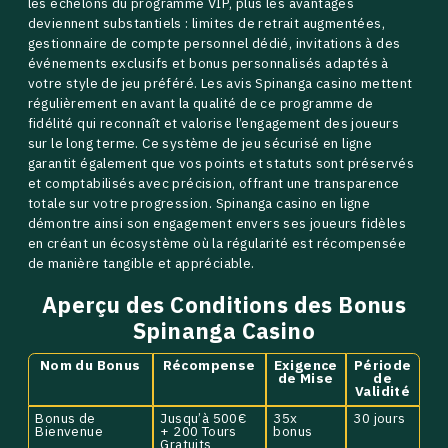
les échelons du programme VIP, plus les avantages
deviennent substantiels : limites de retrait augmentées,
gestionnaire de compte personnel dédié, invitations à des
événements exclusifs et bonus personnalisés adaptés à
votre style de jeu préféré. Les avis Spinanga casino mettent
régulièrement en avant la qualité de ce programme de
fidélité qui reconnaît et valorise l’engagement des joueurs
sur le long terme. Ce système de jeu sécurisé en ligne
garantit également que vos points et statuts sont préservés
et comptabilisés avec précision, offrant une transparence
totale sur votre progression. Spinanga casino en ligne
démontre ainsi son engagement envers ses joueurs fidèles
en créant un écosystème où la régularité est récompensée
de manière tangible et appréciable.
Aperçu des Conditions des Bonus
Spinanga Casino
Nom du Bonus
Récompense
Exigence
Période
de Mise
de
Validité
Bonus de
Jusqu’à 500€
35x
30 jours
Bienvenue
+ 200 Tours
bonus
Gratuits