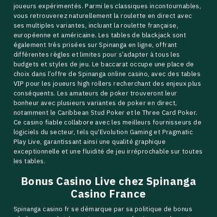
joueurs expérimentés. Parmi les classiques incontournables,
vous retrouverez naturellement la roulette en direct avec
ses multiples variantes, incluant la roulette française,
européenne et américaine. Les tables de blackjack sont
également très prisées sur Spinanga en ligne, offrant
différentes règles et limites pour s’adapter à tous les
budgets et styles de jeu. Le baccarat occupe une place de
choix dans l’offre de Spinanga online casino, avec des tables
VIP pour les joueurs high rollers recherchant des enjeux plus
conséquents. Les amateurs de poker trouveront leur
bonheur avec plusieurs variantes de poker en direct,
notamment le Caribbean Stud Poker et le Three Card Poker.
Ce casino fiable collabore avec les meilleurs fournisseurs de
logiciels du secteur, tels qu’Evolution Gaming et Pragmatic
Play Live, garantissant ainsi une qualité graphique
exceptionnelle et une fluidité de jeu irréprochable sur toutes
les tables.
Bonus Casino Live chez Spinanga
Casino France
Spinanga casino fr se démarque par sa politique de bonus