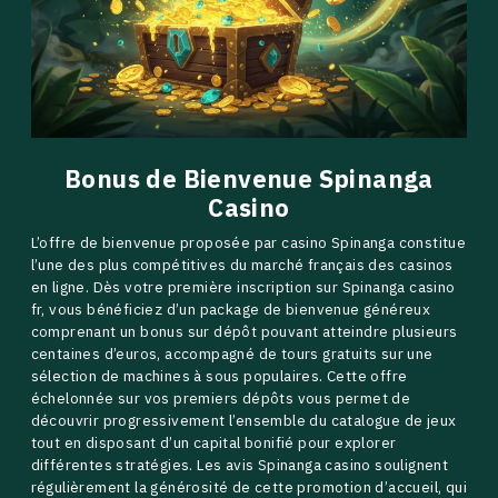
Bonus de Bienvenue Spinanga
Casino
L’offre de bienvenue proposée par casino Spinanga constitue
l’une des plus compétitives du marché français des casinos
en ligne. Dès votre première inscription sur Spinanga casino
fr, vous bénéficiez d’un package de bienvenue généreux
comprenant un bonus sur dépôt pouvant atteindre plusieurs
centaines d’euros, accompagné de tours gratuits sur une
sélection de machines à sous populaires. Cette offre
échelonnée sur vos premiers dépôts vous permet de
découvrir progressivement l’ensemble du catalogue de jeux
tout en disposant d’un capital bonifié pour explorer
différentes stratégies. Les avis Spinanga casino soulignent
régulièrement la générosité de cette promotion d’accueil, qui