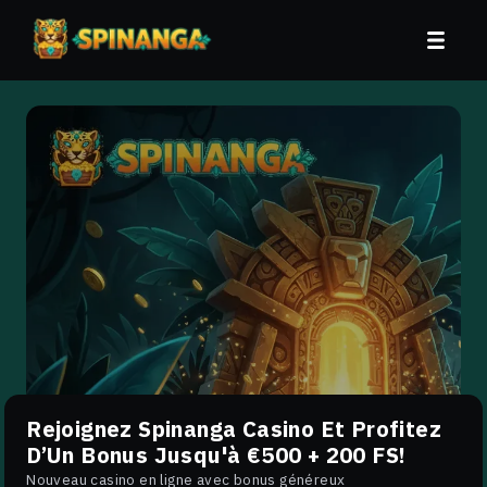
Rejoignez Spinanga Casino Et Profitez
D’Un Bonus Jusqu'à €500 + 200 FS!
Nouveau casino en ligne avec bonus généreux