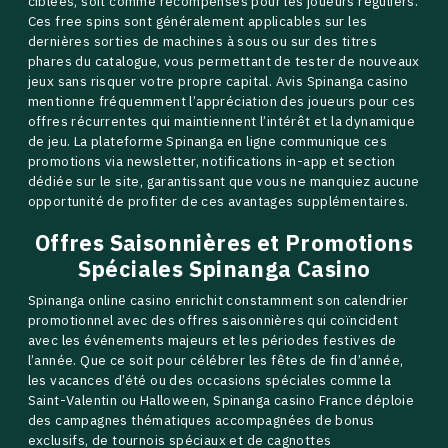
ciblées, soit comme récompenses pour les joueurs réguliers.
Ces free spins sont généralement applicables sur les
dernières sorties de machines à sous ou sur des titres
phares du catalogue, vous permettant de tester de nouveaux
jeux sans risquer votre propre capital. Avis Spinanga casino
mentionne fréquemment l’appréciation des joueurs pour ces
offres récurrentes qui maintiennent l’intérêt et la dynamique
de jeu. La plateforme Spinanga en ligne communique ces
promotions via newsletter, notifications in-app et section
dédiée sur le site, garantissant que vous ne manquiez aucune
opportunité de profiter de ces avantages supplémentaires.
Offres Saisonnières et Promotions
Spéciales Spinanga Casino
Spinanga online casino enrichit constamment son calendrier
promotionnel avec des offres saisonnières qui coïncident
avec les événements majeurs et les périodes festives de
l’année. Que ce soit pour célébrer les fêtes de fin d’année,
les vacances d’été ou des occasions spéciales comme la
Saint-Valentin ou Halloween, Spinanga casino France déploie
des campagnes thématiques accompagnées de bonus
exclusifs, de tournois spéciaux et de cagnottes