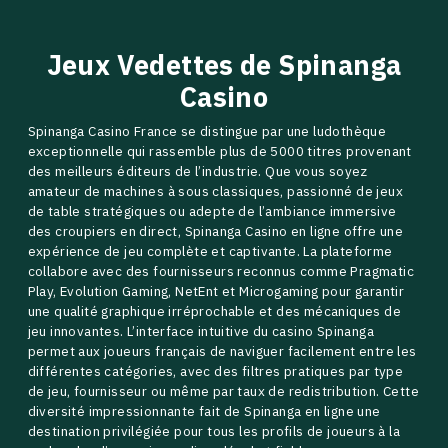
Jeux Vedettes de Spinanga
Casino
Spinanga Casino France se distingue par une ludothèque
exceptionnelle qui rassemble plus de 5000 titres provenant
des meilleurs éditeurs de l’industrie. Que vous soyez
amateur de machines à sous classiques, passionné de jeux
de table stratégiques ou adepte de l’ambiance immersive
des croupiers en direct, Spinanga Casino en ligne offre une
expérience de jeu complète et captivante. La plateforme
collabore avec des fournisseurs reconnus comme Pragmatic
Play, Evolution Gaming, NetEnt et Microgaming pour garantir
une qualité graphique irréprochable et des mécaniques de
jeu innovantes. L’interface intuitive du casino Spinanga
permet aux joueurs français de naviguer facilement entre les
différentes catégories, avec des filtres pratiques par type
de jeu, fournisseur ou même par taux de redistribution. Cette
diversité impressionnante fait de Spinanga en ligne une
destination privilégiée pour tous les profils de joueurs à la