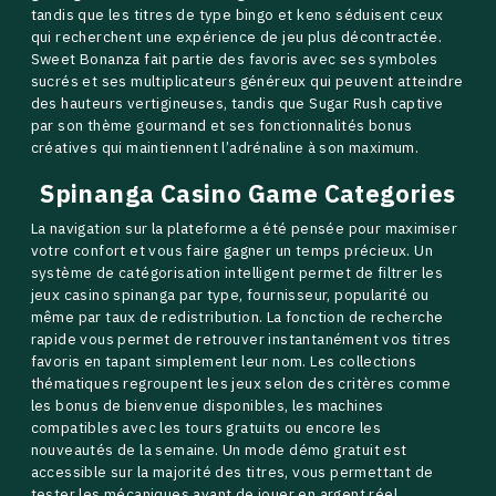
tandis que les titres de type bingo et keno séduisent ceux
qui recherchent une expérience de jeu plus décontractée.
Sweet Bonanza fait partie des favoris avec ses symboles
sucrés et ses multiplicateurs généreux qui peuvent atteindre
des hauteurs vertigineuses, tandis que Sugar Rush captive
par son thème gourmand et ses fonctionnalités bonus
créatives qui maintiennent l’adrénaline à son maximum.
Spinanga Casino Game Categories
La navigation sur la plateforme a été pensée pour maximiser
votre confort et vous faire gagner un temps précieux. Un
système de catégorisation intelligent permet de filtrer les
jeux casino spinanga par type, fournisseur, popularité ou
même par taux de redistribution. La fonction de recherche
rapide vous permet de retrouver instantanément vos titres
favoris en tapant simplement leur nom. Les collections
thématiques regroupent les jeux selon des critères comme
les bonus de bienvenue disponibles, les machines
compatibles avec les tours gratuits ou encore les
nouveautés de la semaine. Un mode démo gratuit est
accessible sur la majorité des titres, vous permettant de
tester les mécaniques avant de jouer en argent réel.