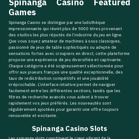
Spinanga Casino Featured
Games
Spinanga Casino se distingue par une ludothèque
impressionnante qui réunit plus de 5000 titres provenant
des studios les plus réputés de l’industrie du jeu en ligne.
Que vous soyez amateur de machines à sous classiques,
passionné de jeux de table sophistiqués ou adepte de
sensations fortes avec croupiers en direct, cette plateforme
propose une expérience de jeu diversifiée et captivante.
Chaque catégorie a été soigneusement sélectionnée pour
offrir aux joueurs français une qualité exceptionnelle, des
taux de redistribution compétitifs et une jouabilité
irréprochable. L’interface intuitive permet de naviguer
facilement entre les différentes sections, tandis que les
filtres de recherche avancés vous aident à trouver
rapidement vos jeux préférés. Les nouveautés sont
régulièrement ajoutées pour garantir une offre toujours
renouvelée et excitante.
Spinanga Casino Slots
Les spinanga slots constituent le cœur vibrant de la