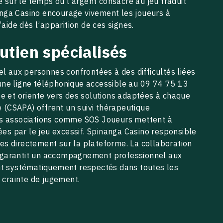
 sur le temps ou l’argent consacré au jeu traduit
nga Casino encourage vivement les joueurs à
’aide dès l’apparition de ces signes.
utien spécialisés
l aux personnes confrontées à des difficultés liées
 une ligne téléphonique accessible au 09 74 75 13
sée et oriente vers des solutions adaptées à chaque
 (CSAPA) offrent un suivi thérapeutique
es associations comme SOS Joueurs mettent à
es par le jeu excessif. Spinanga Casino responsible
ées directement sur la plateforme. La collaboration
et garantit un accompagnement professionnel aux
sont systématiquement respectés dans toutes les
 crainte de jugement.