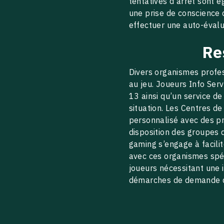
tentatives d’arrêt sont 
une prise de conscience
effectuer une auto-évalua
Re
Divers organismes profes
au jeu. Joueurs Info Ser
13 ainsi qu’un service d
situation. Les Centres d
personnalisé avec des p
disposition des groupes 
gaming s’engage à facili
avec ces organismes spéc
joueurs nécessitant une 
démarches de demande d’a