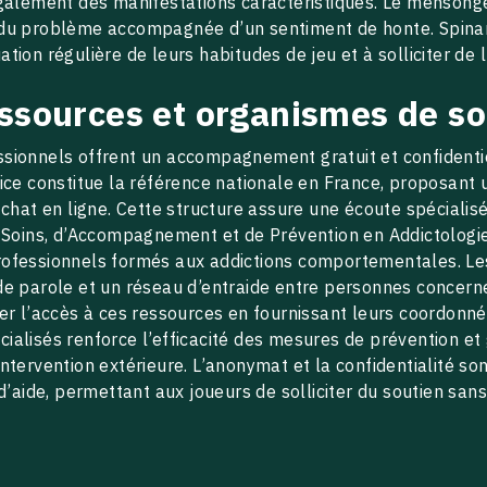
également des manifestations caractéristiques. Le mensonge
 du problème accompagnée d’un sentiment de honte. Spina
tion régulière de leurs habitudes de jeu et à solliciter de l
ssources et organismes de so
sionnels offrent un accompagnement gratuit et confidentie
vice constitue la référence nationale en France, proposant
e chat en ligne. Cette structure assure une écoute spéciali
e Soins, d’Accompagnement et de Prévention en Addictologie
rofessionnels formés aux addictions comportementales. L
de parole et un réseau d’entraide entre personnes concerné
ter l’accès à ces ressources en fournissant leurs coordonn
ialisés renforce l’efficacité des mesures de prévention 
intervention extérieure. L’anonymat et la confidentialité 
ide, permettant aux joueurs de solliciter du soutien sans